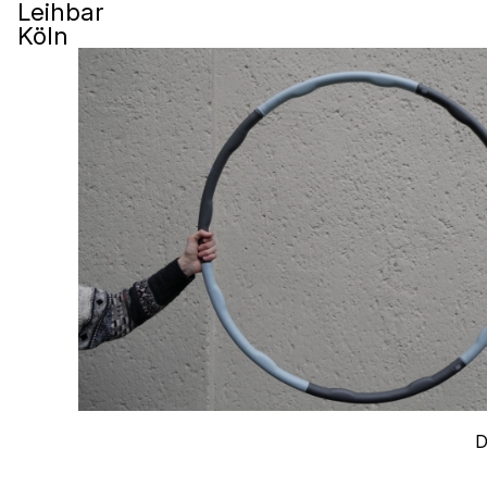
Leihbar
Köln
D